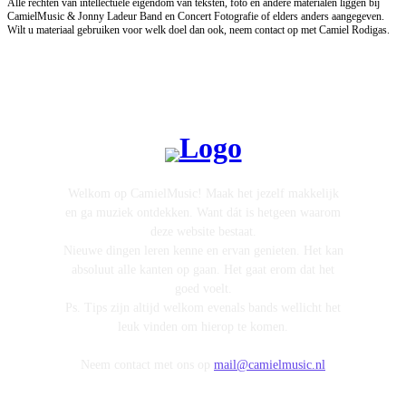
Alle rechten van intellectuele eigendom van teksten, foto en andere materialen liggen bij
CamielMusic & Jonny Ladeur Band en Concert Fotografie of elders anders aangegeven.
Wilt u materiaal gebruiken voor welk doel dan ook, neem contact op met Camiel Rodigas.
Welkom op CamielMusic! Maak het jezelf makkelijk
en ga muziek ontdekken. Want dát is hetgeen waarom
deze website bestaat.
Nieuwe dingen leren kenne en ervan genieten. Het kan
absoluut alle kanten op gaan. Het gaat erom dat het
goed voelt.
Ps. Tips zijn altijd welkom evenals bands wellicht het
leuk vinden om hierop te komen.
Neem contact met ons op
mail@camielmusic.nl