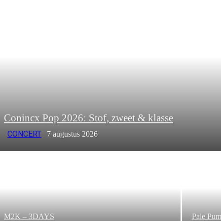
Conincx Pop 2026: Stof, zweet & klasse
CONCERT
7 augustus 2026
M2K – 3DAYS
Pale Pum