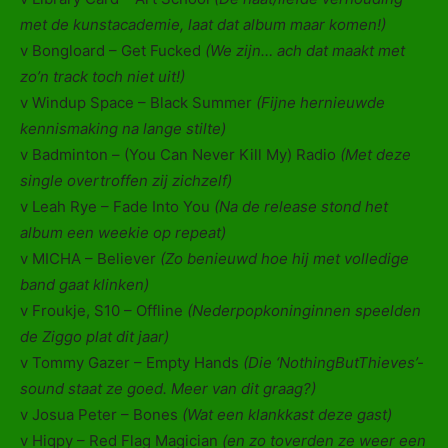
met de kunstacademie, laat dat album maar komen!)
v Bongloard – Get Fucked
(We zijn… ach dat maakt met
zo’n track toch niet uit!)
v Windup Space – Black Summer
(Fijne hernieuwde
kennismaking na lange stilte)
v Badminton – (You Can Never Kill My) Radio
(Met deze
single overtroffen zij zichzelf)
v Leah Rye – Fade Into You
(Na de release stond het
album een weekie op repeat)
v MICHA – Believer
(Zo benieuwd hoe hij met volledige
band gaat klinken)
v Froukje, S10 – Offline
(Nederpopkoninginnen speelden
de Ziggo plat dit jaar)
v Tommy Gazer – Empty Hands
(Die ‘NothingButThieves’-
sound staat ze goed. Meer van dit graag?)
v Josua Peter – Bones
(Wat een klankkast deze gast)
v Hiqpy – Red Flag Magician
(en zo toverden ze weer een