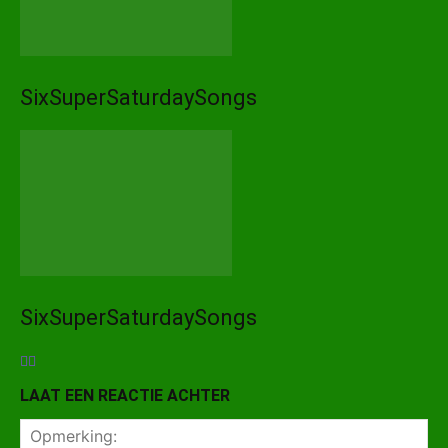
SixSuperSaturdaySongs
SixSuperSaturdaySongs
LAAT EEN REACTIE ACHTER