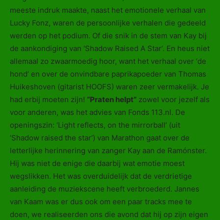
meeste indruk maakte, naast het emotionele verhaal van
Lucky Fonz, waren de persoonlijke verhalen die gedeeld
werden op het podium. Of die snik in de stem van Kay bij
de aankondiging van ‘Shadow Raised A Star’. En heus niet
allemaal zo zwaarmoedig hoor, want het verhaal over ‘de
hond’ en over de onvindbare paprikapoeder van Thomas
Huikeshoven (gitarist HOOFS) waren zeer vermakelijk. Je
had erbij moeten zijn!
“Praten helpt”
zowel voor jezelf als
voor anderen, was het advies van Fonds 113.nl. De
openingszin: ‘Light reflects, on the mirrorball’ (uit
‘Shadow raised the star’) van Marathon gaat over de
letterlijke herinnering van zanger Kay aan de Ramónster.
Hij was niet de enige die daarbij wat emotie moest
wegslikken. Het was overduidelijk dat de verdrietige
aanleiding de muziekscene heeft verbroederd. Jannes
van Kaam was er dus ook om een paar tracks mee te
doen, we realiseerden ons die avond dat hij op zijn eigen