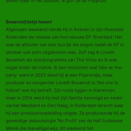
alleen maar in het bûtelan. Ik gun ze de Popprijs!
Besamo(h)etje horen!
Afgelopen weekend vierde hij in Rotown in zijn thuisstad
Rotterdam de release van hun nieuwe EP ‘Riverbed’. Het
was de afsluiter van een tourtje die begon nadat de EP in
oktober ook echt uitgekomen was. Zelf zag ik Loveth
Besamoh als voorprogramma van The Vices en ik was
nogal onder de indruk. Ik ben misschien wat ‘late-at-the-
party’ want in 2023 deed hij al een Poprondje, maar
producer en songwriter Loveth Besamoh is ’the one to
follow!’ wat mij betreft. Zijn roots liggen in Kameroen,
maar in 2014 werd hij met zijn familie herenigd en kwam
via het Westland en Den Haag, in Rotterdam terecht waar
hij een producersoplelding volgde. Zo produceerde hij de
geweldige debuutsingle ‘No Profit’ van de half Sudanese
MAHA die toevalligerwijs, dit weekend het