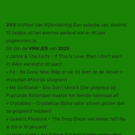
VVV
(Vijftien Van Vijfentwintig) Een selectie van ‘slechts’
15 liedjes uit het enorme aanbod wat er dit jaar
uitgekomen is.
Dit zijn de
VINKJES
van
2025
:
v Jackie & The Facts – If This Is Love (then I don’t want
it)
(Mijn wereldhit dit jaar!)
v Fit – Be Gone Now
(Was er oa. bij toen ze de Velvet in
thuisstad A’Foortje sloopten)
v My Girlfriend – She Don’t Mind It
(Die glitterbol bij
Popronde Rotterdam maakte het feestje helemaal af)
v Crybabies – Crystallize
(Bijna vaker shows gezien dan
ze gespeeld hebben)
v Queen’s Pleasure – The Drop
(Deze viel lekker hè? Nu
al zin in 10 januari!)
v Library Card – Art School
(De haat/liefde verhouding