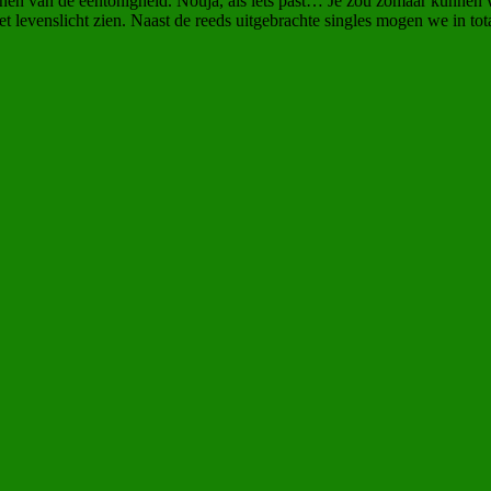
emonen van de eentonigheid. Nouja, als iets past… Je zou zomaar kunn
 levenslicht zien. Naast de reeds uitgebrachte singles mogen we in tota