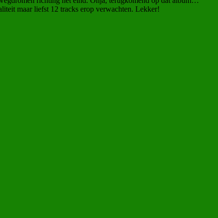
en wegdromen richting het eind. Ohja, terugkomend op dat album…
liteit maar liefst 12 tracks erop verwachten. Lekker!