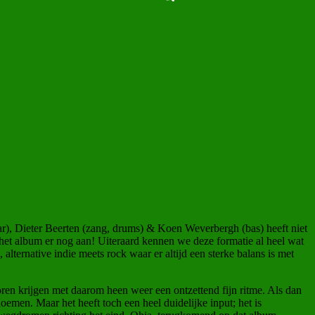
aar), Dieter Beerten (zang, drums) & Koen Weverbergh (bas) heeft niet
 het album er nog aan! Uiteraard kennen we deze formatie al heel wat
alternative indie meets rock waar er altijd een sterke balans is met
oren krijgen met daarom heen weer een ontzettend fijn ritme. Als dan
oemen. Maar het heeft toch een heel duidelijke input; het is