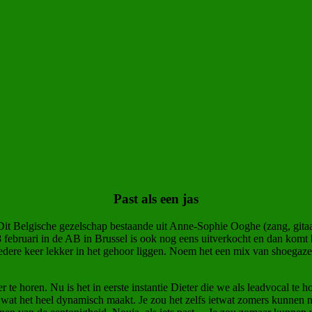
Past als een jas
i! Dit Belgische gezelschap bestaande uit Anne-Sophie Ooghe (zang, git
 februari in de AB in Brussel is ook nog eens uitverkocht en dan komt
iedere keer lekker in het gehoor liggen. Noem het een mix van shoegaze, 
e horen. Nu is het in eerste instantie Dieter die we als leadvocal te h
j wat het heel dynamisch maakt. Je zou het zelfs ietwat zomers kunnen n