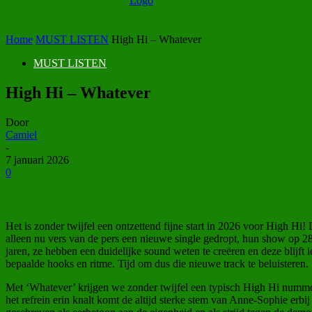
Home
MUST LISTEN
High Hi – Whatever
MUST LISTEN
High Hi – Whatever
Door
Camiel
-
7 januari 2026
0
Het is zonder twijfel een ontzettend fijne start in 2026 voor High H
alleen nu vers van de pers een nieuwe single gedropt, hun show op 28
jaren, ze hebben een duidelijke sound weten te creëren en deze blijft 
bepaalde hooks en ritme. Tijd om dus die nieuwe track te beluisteren.
Met ‘Whatever’ krijgen we zonder twijfel een typisch High Hi nummer t
het refrein erin knalt komt de altijd sterke stem van Anne-Sophie erbi