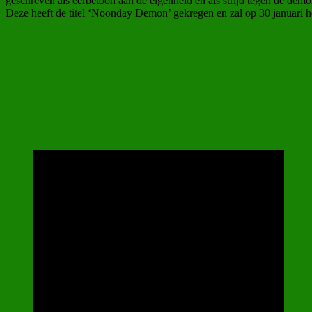
geschreven als eerbetoon aan de eigenheid en als strijd tegen de d
Deze heeft de titel ‘Noonday Demon’ gekregen en zal op 30 januari het