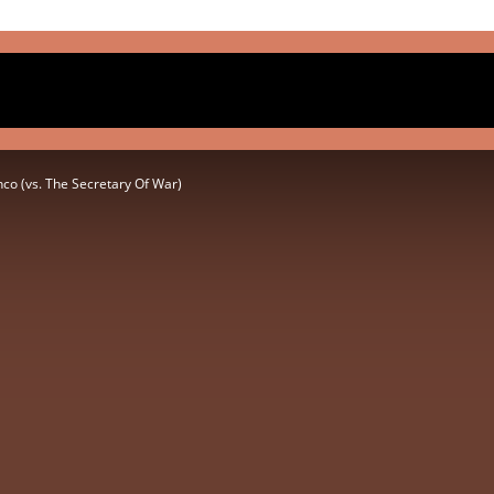
ST LISTEN
RECENSIES
INTERVIEW
CLASSICS
co (vs. The Secretary Of War)