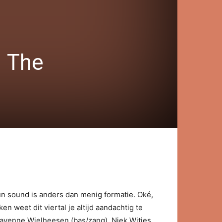
. The
un sound is anders dan menig formatie. Oké,
n weet dit viertal je altijd aandachtig te
Dayenne Wielheesen (bas/zang), Niek Witjes