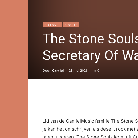
RECENSIES
SINGLES
The Stone Souls
Secretary Of Wa
Door
Camiel
-
21 mei 2026
0
Lid van de CamielMusic familie The Stone S
je kan het omschrijven als desert rock met a
laten luisteren. The Stone Souls komt uit 