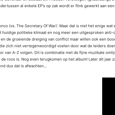
ndertussen al enkele EP’s op zak wordt er flink gewerkt aan e
ronco (vs. The Secretary Of War)’. Maar dat is niet het enige wat
et huidige politieke klimaat en nog meer een uitgesproken anti
 en de groeiende dreiging van conflict maar willen ook een bo
 die zich niet vertegenwoordigd voelen door wat de leiders doe
or van A-Z volgen. Dit is combinatie met de fijne muzikale oml
in de roos is. Nog even terugkomen op het album! Later dit jaa
kend dus dat is afwachten…