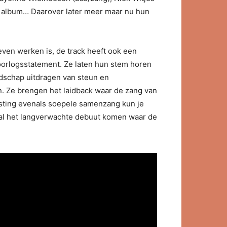
en album… Daarover later meer maar nu hun
 even werken is, de track heeft ook een
-oorlogsstatement. Ze laten hun stem horen
odschap uitdragen van steun en
n. Ze brengen het laidback waar de zang van
ijsting evenals soepele samenzang kun je
r zal het langverwachte debuut komen waar de