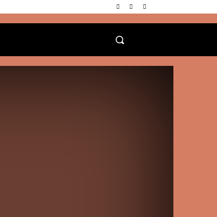
CONCERT
A|Z
MORE